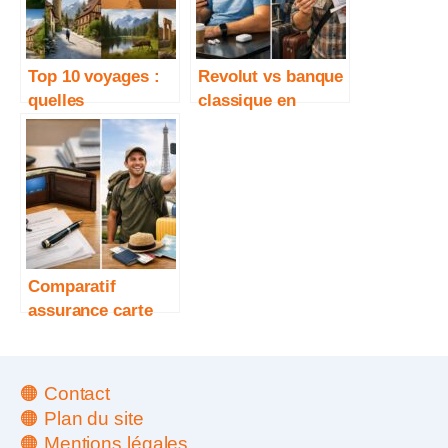
Top 10 voyages :
Revolut vs banque
quelles
classique en
destinations
voyage
choisir selon votre
style
Comparatif
assurance carte
bancaire vs
assurance voyage
dédiée
🟠 Contact
🟠 Plan du site
🟠 Mentions légales