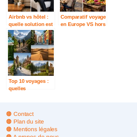
Airbnb vs hôtel :
Comparatif voyage
quelle solution est
en Europe VS hors
la plus rentable ?
Europe : que
choisir selon son
budget ?
Top 10 voyages :
quelles
destinations
choisir selon votre
style
🟠 Contact
🟠 Plan du site
🟠 Mentions légales
🟠 A propos de nous