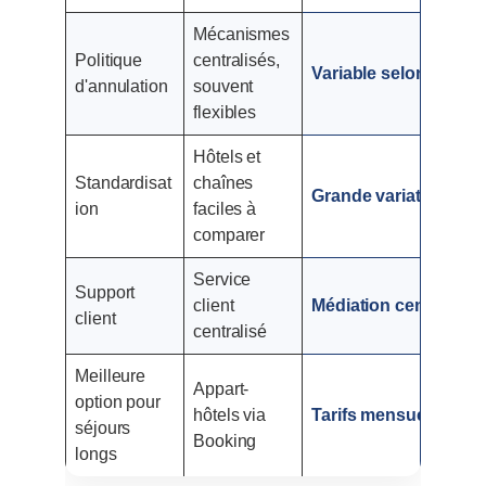
Mécanismes
Politique
centralisés,
Variable selon l'hôte (
d'annulation
souvent
flexibles
Hôtels et
Standardisat
chaînes
Grande variation d'ex
ion
faciles à
comparer
Service
Support
client
Médiation centrale + h
client
centralisé
Meilleure
Appart-
option pour
hôtels via
Tarifs mensuels et r
séjours
Booking
longs