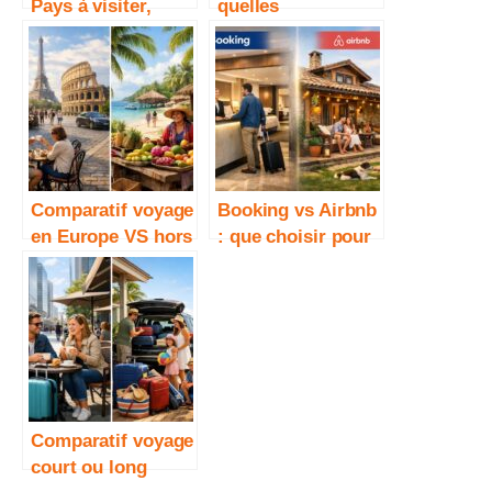
Pays à visiter,
quelles
budget, saisons et
destinations
conseils pratiques
choisir selon votre
style
Comparatif voyage
Booking vs Airbnb
en Europe VS hors
: que choisir pour
Europe : que
voyager ?
choisir selon son
budget ?
Comparatif voyage
court ou long