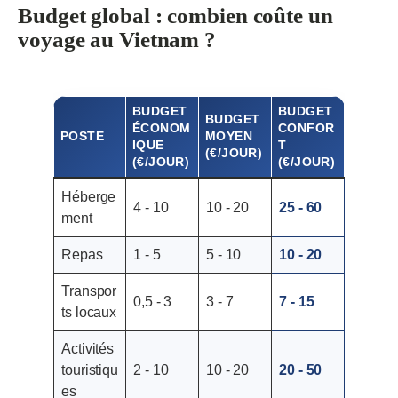
Budget global : combien coûte un
voyage au Vietnam ?
BUDGET
BUDGET
BUDGET
ÉCONOM
CONFOR
POSTE
MOYEN
IQUE
T
(€/JOUR)
(€/JOUR)
(€/JOUR)
Héberge
4 - 10
10 - 20
25 - 60
ment
Repas
1 - 5
5 - 10
10 - 20
Transpor
0,5 - 3
3 - 7
7 - 15
ts locaux
Activités
touristiqu
2 - 10
10 - 20
20 - 50
es