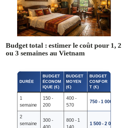
Budget total : estimer le coût pour 1, 2
ou 3 semaines au Vietnam
BUDGET
BUDGET
BUDGET
DURÉE
ÉCONOM
MOYEN
CONFOR
IQUE (€)
(€)
T (€)
1
150 -
400 -
750 - 1 000
semaine
200
570
2
300 -
800 - 1
semaine
1 500 - 2 000
400
140