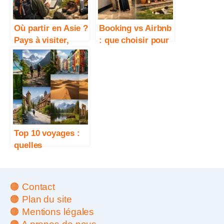
Où partir en Asie ?
Booking vs Airbnb
Pays à visiter,
: que choisir pour
budget, saisons et
voyager ?
conseils pratiques
Top 10 voyages :
quelles
destinations
choisir selon votre
style
🟠 Contact
🟠 Plan du site
🟠 Mentions légales