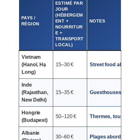
ESTIMÉ PAR
JOUR
(HÉBERGEM
PAYS /
ENT +
NOTES
RÉGION
NOURRITUR
E +
TRANSPORT
LOCAL)
Vietnam
(Hanoï, Hạ
15–30 €
Street food abondant
Long)
Inde
(Rajasthan,
15–35 €
Guesthouses économiq
New Delhi)
Hongrie
50–120 €
Thermes, tourisme cul
(Budapest)
Albanie
30–60 €
Plages abordables, h