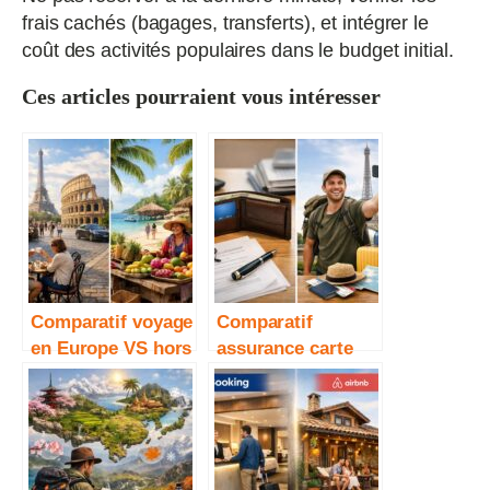
frais cachés (bagages, transferts), et intégrer le
coût des activités populaires dans le budget initial.
Ces articles pourraient vous intéresser
Comparatif voyage
Comparatif
en Europe VS hors
assurance carte
Europe : que
bancaire vs
choisir selon son
assurance voyage
budget ?
dédiée