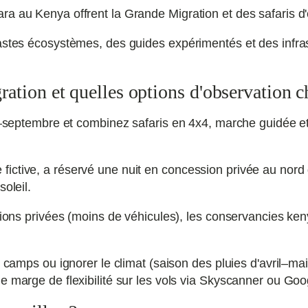
ra au Kenya offrent la Grande Migration et des safaris d'
vastes écosystèmes, des guides expérimentés et des infr
tion et quelles options d'observation ch
et–septembre et combinez safaris en 4x4, marche guidée et 
ctive, a réservé une nuit en concession privée au nord d
oleil.
sions privées (moins de véhicules), les conservancies keny
s camps ou ignorer le climat (saison des pluies d'avril–mai
e marge de flexibilité sur les vols via Skyscanner ou Goog