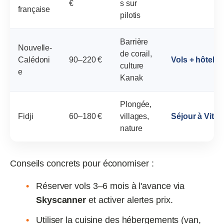
€
s sur
française
pilotis
Barrière
Nouvelle‑
de corail,
Calédoni
90–220 €
Vols + hôtel e
culture
e
Kanak
Plongée,
Fidji
60–180 €
villages,
Séjour à Viti 
nature
Conseils concrets pour économiser :
Réserver vols 3–6 mois à l'avance via
Skyscanner
et activer alertes prix.
Utiliser la cuisine des hébergements (van,