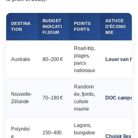
BUDGET
ASTUCE
DESTINA
POINTS
INDICATI
D'ÉCONO
TION
FORTS
F/JOUR
MIE
Road‑trip,
plages,
Australie
80–200 €
Louer van hor
parcs
nationaux
Randonn
Nouvelle‑
ée, fjords,
70–180 €
DOC campsite
Zélande
culture
maorie
Lagons,
Polynési
150–400
bungalow
e
Choisir îles m