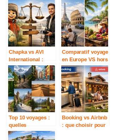
Chapka vs AVI
Comparatif voyage
International :
en Europe VS hors
quelle assurance
Europe : que
voyage choisir ?
choisir selon son
budget ?
Top 10 voyages :
Booking vs Airbnb
quelles
: que choisir pour
destinations
voyager ?