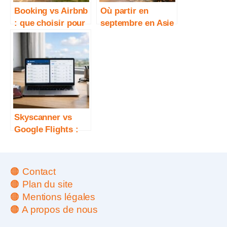
Booking vs Airbnb
Où partir en
: que choisir pour
septembre en Asie
voyager ?
? Destinations et
météo
Skyscanner vs
Google Flights :
lequel est le plus
fiable ?
🟠 Contact
🟠 Plan du site
🟠 Mentions légales
🟠 A propos de nous