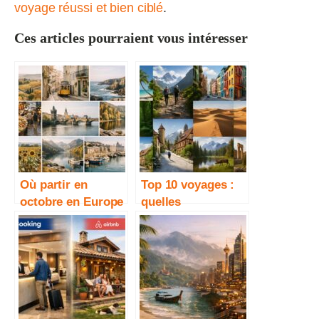
voyage réussi et bien ciblé
.
Ces articles pourraient vous intéresser
Où partir en
Top 10 voyages :
octobre en Europe
quelles
? 10 destinations
destinations
idéales
choisir selon votre
style