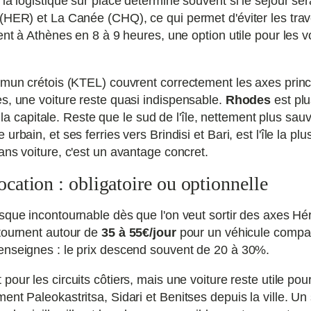
la logistique sur place détermine souvent si le séjour ser
 (HER) et La Canée (CHQ), ce qui permet d'éviter les trav
ient à Athènes en 8 à 9 heures, une option utile pour les
mmun crétois (KTEL) couvrent correctement les axes princ
s, une voiture reste quasi indispensable.
Rhodes
est plu
is la capitale. Reste que le sud de l'île, nettement plus sa
rbain, et ses ferries vers Brindisi et Bari, est l'île la p
ans voiture, c'est un avantage concret.
ocation : obligatoire ou optionnelle
resque incontournable dès que l'on veut sortir des axes 
 tournent autour de
35 à 55€/jour
pour un véhicule compact
enseignes : le prix descend souvent de 20 à 30%.
 pour les circuits côtiers, mais une voiture reste utile pour
nt Paleokastritsa, Sidari et Benitses depuis la ville. Un 