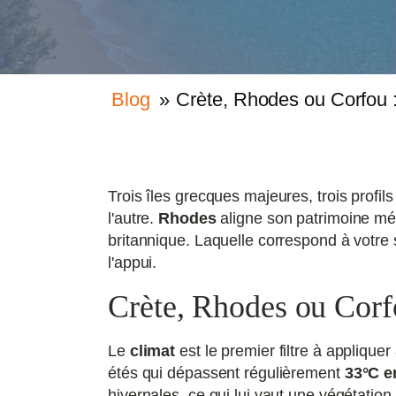
Blog
»
Crète, Rhodes ou Corfou : 
Trois îles grecques majeures, trois profi
l'autre.
Rhodes
aligne son patrimoine méd
britannique. Laquelle correspond à votre s
l'appui.
Crète, Rhodes ou Corfo
Le
climat
est le premier filtre à appliqu
étés qui dépassent régulièrement
33°C en
hivernales, ce qui lui vaut une végétatio