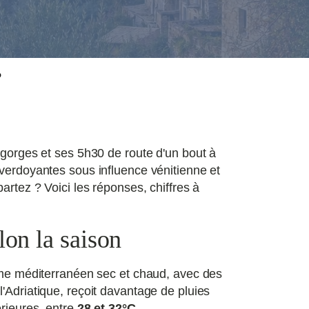
?
orges et ses 5h30 de route d'un bout à
 verdoyantes sous influence vénitienne et
artez ? Voici les réponses, chiffres à
lon la saison
gime méditerranéen sec et chaud, avec des
l'Adriatique, reçoit davantage de pluies
érieures, entre
28 et 32°C
.