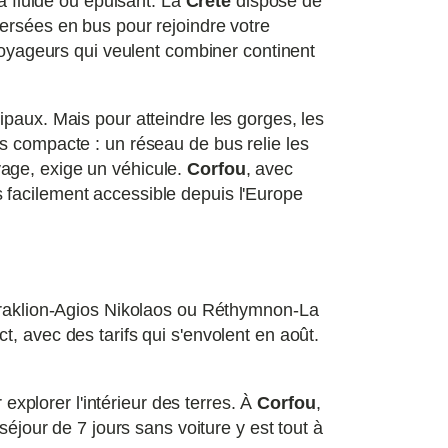
a fluide ou épuisant. La
Crète
dispose de
ersées en bus pour rejoindre votre
 voyageurs qui veulent combiner continent
ipaux. Mais pour atteindre les gorges, les
s compacte : un réseau de bus relie les
uvage, exige un véhicule.
Corfou
, avec
lus facilement accessible depuis l'Europe
Héraklion-Agios Nikolaos ou Réthymnon-La
, avec des tarifs qui s'envolent en août.
 explorer l'intérieur des terres. À
Corfou
,
séjour de 7 jours sans voiture y est tout à