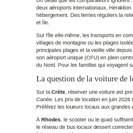
Un détail que les comparateurs ignorent : 
deux aéroports internationaux, Héraklion
hébergement. Des ferries réguliers la rel
et île.
Sur l'île elle-même, les transports en co
villages de montagne ou les plages isolée
principales plages et la vieille ville depu
son aéroport unique (CFU) en plein centre u
du Nord. Pour les familles qui voyagent s
La question de la voiture de l
Sur la
Crète
, réserver une voiture est p
Canée. Les prix de location en juin 2026
Préférez les loueurs locaux aux grandes 
À
Rhodes
, le scooter ou le quad suffisent
le réseau de bus locaux dessert correcteme