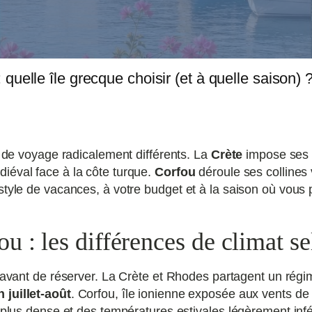
quelle île grecque choisir (et à quelle saison) 
ls de voyage radicalement différents. La
Crète
impose ses g
iéval face à la côte turque.
Corfou
déroule ses collines
tyle de vacances, à votre budget et à la saison où vous p
u : les différences de climat se
er avant de réserver. La Crète et Rhodes partagent un ré
 juillet-août
. Corfou, île ionienne exposée aux vents de 
n plus dense et des températures estivales légèrement inf