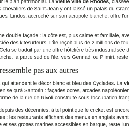
r le plan patrimonial. La
vieille ville de Rhodes
, classé
 chevaliers de Saint-Jean y ont laissé un palais du Gran
ques. Lindos, accroché sur son acropole blanche, offre l
e double façade : la côte est, plus calme et familiale, 
ée des kitesurfeurs. L'île reçoit plus de 2 millions de tou
la se traduit par une offre hôtelière très industrialisée d
nche, la partie sud de l'île, vers Gennadi ou Plimiri, rest
 ressemble pas aux autres
qui attendent le décor blanc et bleu des Cyclades. La
vi
nise qu'à Santorin : façades ocres, arcades napoléonie
forme de la rue de Rivoli construite sous l'occupation fran
depuis des décennies, à tel point que le cricket est encore
ces : les restaurants affichant des menus en anglais avant l
 et ses grottes marines accessibles en barque, reste l'un 